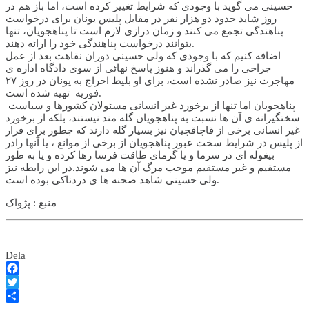
حسینی می گوید با وجودی که شرایط تغییر کرده است، اما باز هم در
روز شاید حدود دو هزار نفر در مقابل پلیس یونان برای درخواست
پناهندگی تجمع می کنند و زمان درازی لازم است تا پناهجویان، تنها
بتوانند درخواست پناهندگی خود را ارائه دهند.
اضافه کنیم که با وجودی که ولی حسینی دوران نقاهت بعد از عمل
جراحی را می گذراند و هنوز پاسخ نهائی از سوی دادگاه اداره ی
مهاجرت نیز صادر نشده است، برای او بلیط اخراج به یونان در روز ۲۷
فوریه تهیه شده است.
پناهجویان اما تنها از برخورد غیر انسانی مسئولان کشورها و سیاست
سختگیرانه ی آن ها نسبت به پناهجویان گله مند نیستند، بلکه از برخورد
غیر انسانی برخی از قاچاقچیان نیز بسیار گله دارند که چطور برای فرار
از پلیس در شرایط سخت عبور پناهجویان از برخی از موانع ، یا آنها رادر
بیغوله ای در سرما و یا گرمای طاقت فرسا رها کرده و یا به طور
مستقیم و غیر مستقیم موجب مرگ آن ها می شوند.در این رابطه نیز
ولی حسینی شاهد صحنه ها ی دردناکی بوده است.
منبع : پژواک
Dela
Facebook
Twitter