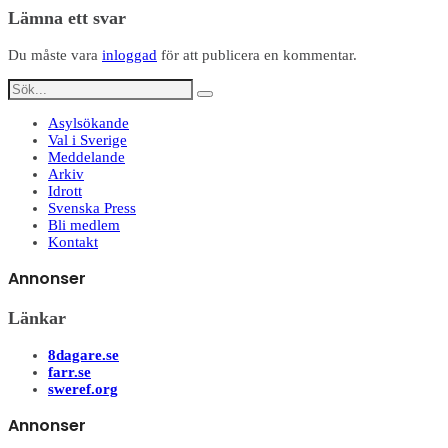
Dela
Lämna ett svar
Du måste vara
inloggad
för att publicera en kommentar.
Asylsökande
Val i Sverige
Meddelande
Arkiv
Idrott
Svenska Press
Bli medlem
Kontakt
Annonser
Länkar
8dagare.se
farr.se
sweref.org
Annonser