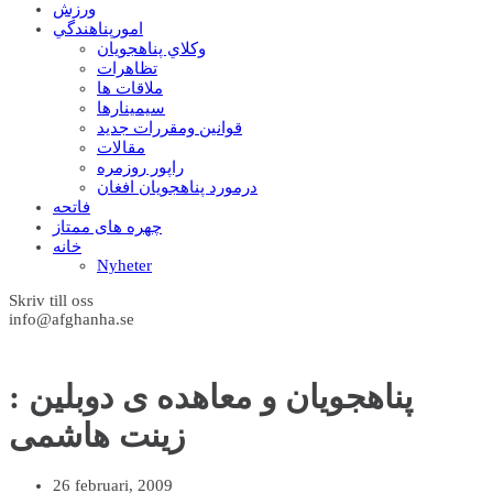
ورزش
امورپناهندگي
وکلاي پناهجويان
تظاهرات
ملاقات ها
سيمينارها
قوانين ومقررات جديد
مقالات
راپور روزمره
درمورد پناهجويان افغان
فاتحه
چهره های ممتاز
خانه
Nyheter
Skriv till oss
info@afghanha.se
پناهجویان و معاهده ی دوبلین :
زینت هاشمی
26 februari, 2009