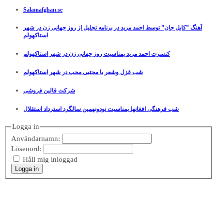
Salamafghan.se
آهنگ ”کابل جان” توسط احمد مرید در برنامه تجلیل از روز جهانی زن در شهر
استاکهولم
کنسرت احمد مرید بمناسبت روز جهانی زن در شهر استاکهولم
شب غزل وشعر با مجتبی محب در شهر استاکهولم
شرکت قالین فروشی
شب فرهنگی افغانها بمناسبت نودونهمین سالگرد استرداد استقلال
Logga in
Användarnamn:
Lösenord:
Håll mig inloggad
Logga in