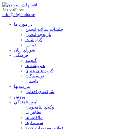
Skriv till oss
info@afghanha.se
در مورد ما
جلسات سالانه انجمن
تاریخچه انجمن
گزارشات
تماس
شوراي زنان
فرهنگي
گنجينه
هنرپيشه ها
گروه هاي هنري
نويسندگان
داستان
نيازمنديها
شرکتهاي افغاني
ورزش
امورپناهندگي
وکلاي پناهجويان
تظاهرات
ملاقات ها
سيمينارها
قوانين ومقررات جديد