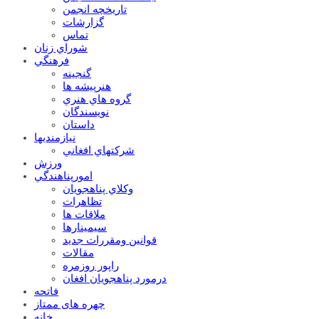
تاریخچه انجمن
گزارشات
تماس
شوراي زنان
فرهنگي
گنجينه
هنرپيشه ها
گروه هاي هنري
نويسندگان
داستان
نيازمنديها
شرکتهاي افغاني
ورزش
امورپناهندگي
وکلاي پناهجويان
تظاهرات
ملاقات ها
سيمينارها
قوانين ومقررات جديد
مقالات
راپور روزمره
درمورد پناهجويان افغان
فاتحه
چهره های ممتاز
خانه