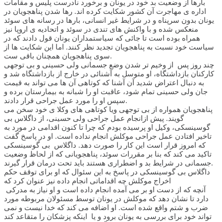
بارها از وضعیت بد خود در یونان و برخورد نادرست پلیس و مقامات
اداره ی مهاجرت آن کشور شکایت کرده اند. رها شدن پناهجویان در
یونان بدون سرپناه و در شرایط غیر انسانی، بارها در رسانه های سوئد
منعکس شده و با واکنش های تندی در سوئد و اتحادیه ی اروپا نیز
همراه بوده است تا جائی که سیاستمداران یونان قول دادند که در
سیاست خود نسبت به پناهجویان تجدید نظر کنند. اما این شکایت ها از
سوی پناهجویان همچنان باقی ست.
چند روز پس از وخیم تر شدن وضع جسمانی ولی حسینی و بی توجهی
کارکنان بازداشتگاه، او متوسل به آشنائی در خارج از بازداشتگاه شد و
به دنبال اعتراض شدید آن آشنا که کوتاهی آن ها می تواند به قیمت
جان ولی حسینی تمام شود، عاقبت او را شبانه به بیمارستان برده و
سپس او را مورد عمل جراحی قرار دادند.
پناهجویان همواره از بی توجهی ویا کوتاهی های وکلا ی خود سخن می
گویند. پیش ازانجام عمل جراحی ولی حسینی، از داگلاس بی
گوسینسکی، وکیل او پرسیده بودم که چرا تا کنون اقدامی در مورد به
تاخیر افتادن عمل جراحی موکلش انجام نداده است. او در پاسخ گفت
که امروز قرار است این کار را صورت دهد. داگلاس بی گوسینسکی
تاکید می کند که بنا بر مقررات سوئد، پناهجویانی که از لحاظ وضعیت
جسمانی در شرایط بد و اضطراری هستند باید تحت درمان قرار گیرند.
داگلاس بی گوسینسکی در پاسخ به این سئوال که او برای توقف حکم
اخراج موکلش چه اقداماتی انجام داده نیز عنوان کرد که
آنچه که از دست او بر می آمده انجام داده است و او نیاز به مدرکی
دارد تا نشان دهد که موکلش در یونان توسط مسئولان مربوطه مورد
ضرب و شتم واقع شده است. او اضافه می کند که خدا نیست و نمی
تواند خود برای بررسی به یونان برود و یا اینکه پزشکان را متقاعد کند