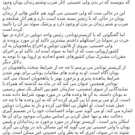
که بنویسند که در بدن ولی حسینی آثار ضرب وشتم زندان یونان وجود
دارد.
این در حالی ست که ولی حسینی می گوید هم عکس هائی از زندان
یونان در حالی که با زنجیر بسته شده است دارد و هم آثار شکنجه و
ضرب و شتم زندان بر بدن او وجود دارد و پزشک سوئد نیز آن را تائیید
کرده است.
اما گفتگوئی که با کریسترتوناندر، رئیس واحد دوبلین در اداره ی مها
جرت در سولنا در استکهلم داشتم بیشترین تاکید او در مورد پرونده ی
ولی حسینی، پیروی از قانون دوبلین و اخراج پناهجویان به آن
کشوراروپائی ست که از آنجا به سوئد آمده اند. تاکید او بر اجرای
مقررات مشترک میان کشورهای عضو اتحادیه ی اروپا بود تا توجه به
دلائل دیگر.
از کریستر توناندر می پرسم تا چه حد از شرایط سخت پناهجویان در
یونان آگاه است. او به وعده های مقامات یونانی برای بهتر شدن
شرایط پناهنده پذیری و برخورد بهتر با پناهجویان استناد می کند.
توناندر همچنین عنوان می کند که در ماه مه گذشته که همراه با
نمایندگانی از سوی امنستی، سازمان عفو بین الملل یک سفر رسمی
به یونان داشته، به آن ها وعده هائی در مورد بهبود شرایط داده شده
است. از او می پرسم آیا پی گیری کرده اند که به این وعده ها تا چه حد
عمل شده است. او اظهار بی اطلاعی کرده و باز به مقررات دوبلین
اشاره می کند. او می گوید نمی تواند احساسات خود را در تصمیم گیری
دخالت دهد و تنها عمل کردن بر اساس مقررات موجود برای آن ها
امکان پذیر است . کریستر توندار در مورد برخورد بد زندانبانان و پلیس
یونان با ولی حسینی نیز می گوید که این مسائل باید در یونان پی گیری
شوند نه در سوئد، امری که به نظر ولی حسینی غیر ممکن است. ولی