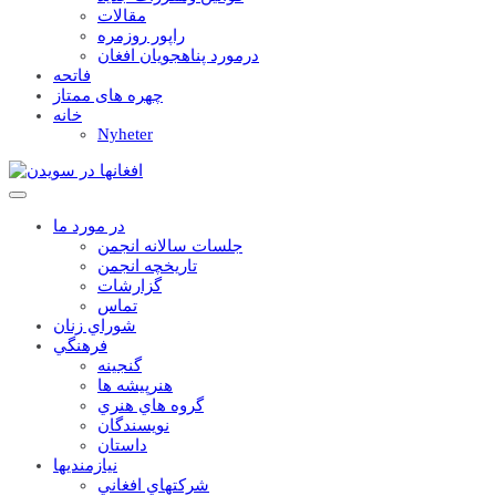
مقالات
راپور روزمره
درمورد پناهجويان افغان
فاتحه
چهره های ممتاز
خانه
Nyheter
در مورد ما
جلسات سالانه انجمن
تاریخچه انجمن
گزارشات
تماس
شوراي زنان
فرهنگي
گنجينه
هنرپيشه ها
گروه هاي هنري
نويسندگان
داستان
نيازمنديها
شرکتهاي افغاني