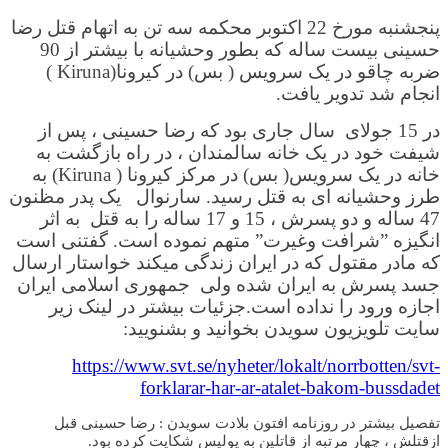
پنجشنبه مورخ 22 اکتوبر محکمه سه تن به اتهام قتل رضا
حسینی بیست ساله که بطور وحشیانه با بیشتر از 90
ضربه چاقو در یک سرویس ( بس) در کیرونا(Kiruna )
انجام شد تدویر یافت.
در 15 جولای سال جاری بود که رضا حسینی ، پس از
شیفت خود در یک خانه سالمندان ، در راه بازگشت به
خانه در یک سرویس( بس) در مرکز کیرونا ( Kiruna) به
طرز وحشیانه ای به قتل رسید. سارنوال یک پدر مظنون
47 ساله و دو پسرش ، 15 و 17 ساله را به قتل به اثر
انگیزه ”شرافت وغیرت” متهم نموده است. گفتنی است
که مادر مقتول که در ایران زندگی میکند خواستار ارسال
جسد پسرش به ایران شده ولی جمهوری اسلامی ایران
اجازه ورود را نداده است.جزئیات بیشتر در لینک زیر
سایت تلویزیون سویدن بخوانید و بشنویید:
https://www.svt.se/nyheter/lokalt/norrbotten/svt-
forklarar-har-ar-atalet-bakom-bussdadet
تفصیل بیشتر در روزنامه افتون بلادت سویدن : رضا حسینی قبل
ازقتلش ، چهار مرتبه از قاتلین به پولیس شکایت کرده بود.