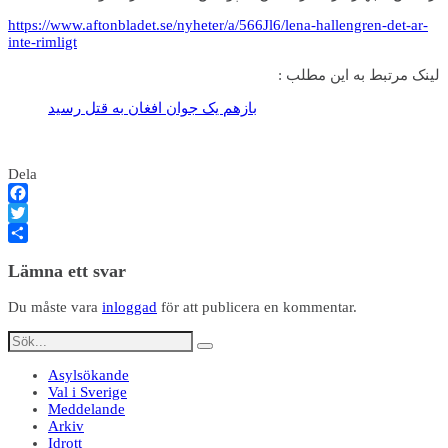
https://www.aftonbladet.se/nyheter/a/566Jl6/lena-hallengren-det-ar-
inte-rimligt
لینک مرتبط به این مطلب :
بازهم یک جوان افغان به قتل رسید
Dela
Facebook
Twitter
Dela
Lämna ett svar
Du måste vara
inloggad
för att publicera en kommentar.
Asylsökande
Val i Sverige
Meddelande
Arkiv
Idrott