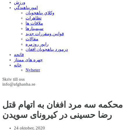
ورزش
امورپناهندگي
وکلاي پناهجويان
تظاهرات
ملاقات ها
سيمينارها
قوانين ومقررات جديد
مقالات
راپور روزمره
درمورد پناهجويان افغان
فاتحه
چهره های ممتاز
خانه
Nyheter
Skriv till oss
info@afghanha.se
محکمه سه مرد افغان به اتهام قتل
رضا حسینی در کیرونای سویدن
24 oktober, 2020