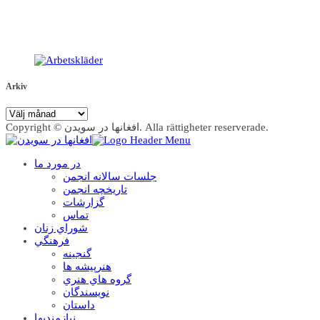
Arkiv
Arkiv
Copyright © افغانها در سویدن. Alla rättigheter reserverade.
در مورد ما
جلسات سالانه انجمن
تاریخچه انجمن
گزارشات
تماس
شوراي زنان
فرهنگي
گنجينه
هنرپيشه ها
گروه هاي هنري
نويسندگان
داستان
نيازمنديها