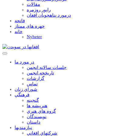
مقالات
راپور روزمره
درمورد پناهجويان افغان
فاتحه
چهره های ممتاز
خانه
Nyheter
در مورد ما
جلسات سالانه انجمن
تاریخچه انجمن
گزارشات
تماس
شوراي زنان
فرهنگي
گنجينه
هنرپيشه ها
گروه هاي هنري
نويسندگان
داستان
نيازمنديها
شرکتهاي افغاني