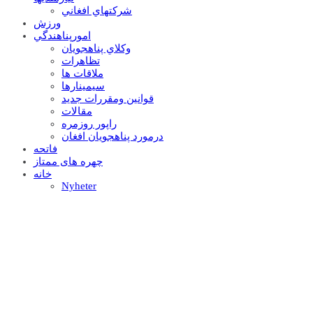
شرکتهاي افغاني
ورزش
امورپناهندگي
وکلاي پناهجويان
تظاهرات
ملاقات ها
سيمينارها
قوانين ومقررات جديد
مقالات
راپور روزمره
درمورد پناهجويان افغان
فاتحه
چهره های ممتاز
خانه
Nyheter