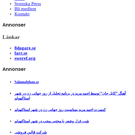
Svenska Press
Bli medlem
Kontakt
Annonser
Länkar
8dagare.se
farr.se
sweref.org
Annonser
Salamafghan.se
آهنگ ”کابل جان” توسط احمد مرید در برنامه تجلیل از روز جهانی زن در شهر
استاکهولم
کنسرت احمد مرید بمناسبت روز جهانی زن در شهر استاکهولم
شب غزل وشعر با مجتبی محب در شهر استاکهولم
شرکت قالین فروشی