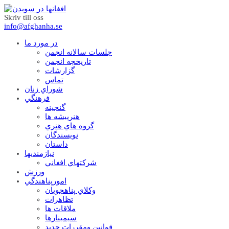
Skriv till oss
info@afghanha.se
در مورد ما
جلسات سالانه انجمن
تاریخچه انجمن
گزارشات
تماس
شوراي زنان
فرهنگي
گنجينه
هنرپيشه ها
گروه هاي هنري
نويسندگان
داستان
نيازمنديها
شرکتهاي افغاني
ورزش
امورپناهندگي
وکلاي پناهجويان
تظاهرات
ملاقات ها
سيمينارها
قوانين ومقررات جديد