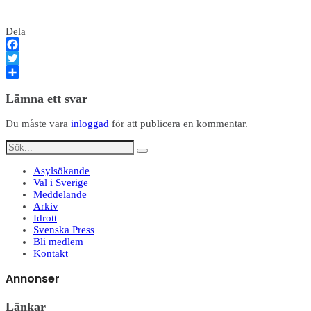
Dela
Facebook
Twitter
Dela
Lämna ett svar
Du måste vara
inloggad
för att publicera en kommentar.
Asylsökande
Val i Sverige
Meddelande
Arkiv
Idrott
Svenska Press
Bli medlem
Kontakt
Annonser
Länkar