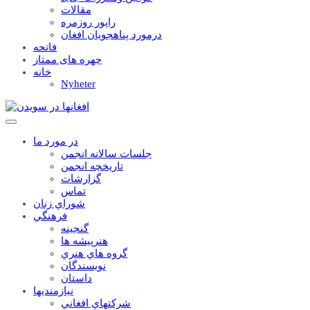
مقالات
راپور روزمره
درمورد پناهجويان افغان
فاتحه
چهره های ممتاز
خانه
Nyheter
در مورد ما
جلسات سالانه انجمن
تاریخچه انجمن
گزارشات
تماس
شوراي زنان
فرهنگي
گنجينه
هنرپيشه ها
گروه هاي هنري
نويسندگان
داستان
نيازمنديها
شرکتهاي افغاني