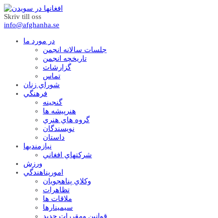
Skriv till oss
info@afghanha.se
در مورد ما
جلسات سالانه انجمن
تاریخچه انجمن
گزارشات
تماس
شوراي زنان
فرهنگي
گنجينه
هنرپيشه ها
گروه هاي هنري
نويسندگان
داستان
نيازمنديها
شرکتهاي افغاني
ورزش
امورپناهندگي
وکلاي پناهجويان
تظاهرات
ملاقات ها
سيمينارها
قوانين ومقررات جديد