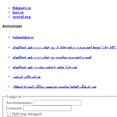
8dagare.se
farr.se
sweref.org
Annonser
Salamafghan.se
”کابل جان” توسط احمد مرید در برنامه تجلیل از روز جهانی زن در شهر استاکهولم
کنسرت احمد مرید بمناسبت روز جهانی زن در شهر استاکهولم
شب غزل وشعر با مجتبی محب در شهر استاکهولم
شرکت قالین فروشی
شب فرهنگی افغانها بمناسبت نودونهمین سالگرد استرداد استقلال
Logga in
Användarnamn:
Lösenord:
Håll mig inloggad