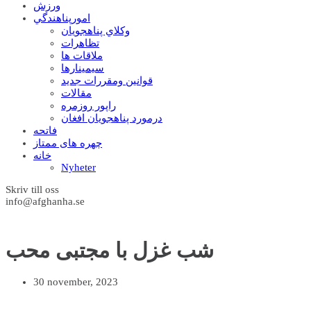
ورزش
امورپناهندگي
وکلاي پناهجويان
تظاهرات
ملاقات ها
سيمينارها
قوانين ومقررات جديد
مقالات
راپور روزمره
درمورد پناهجويان افغان
فاتحه
چهره های ممتاز
خانه
Nyheter
Skriv till oss
info@afghanha.se
شب غزل با مجتبی محب
30 november, 2023