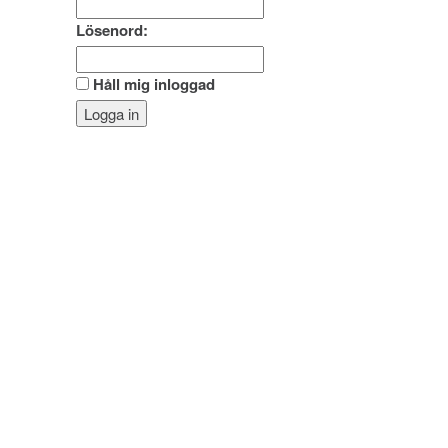
Lösenord:
Håll mig inloggad
Logga in