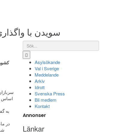
سویدن با واگذار
Asylsökande
کشور 
Val i Sverige
Meddelande
Arkiv
Idrott
سربازان
Svenska Press
اساس من
Bli medlem
Kontakt
به گف
Annonser
در ماه
Länkar
شدن