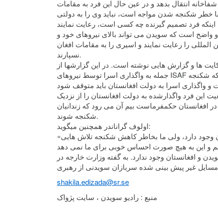
خانه انتقال بدهد و در عین حال این فرد به مقامات
 با خطر شکنجه شدن مواجه است، نباید وی را به دولتی
واضح است که سویدن می تواند بالای نیروهای خود و
ین المللی را رعایت نمایند و اسیری را به مقامات افغان
نسپارند.
یت ها و گزارش هایی نوشته است. در این گزارش­ها از
جمله به واگذاری اسرا توسط نیروهای ISAF به دولت افغانستان نیز اشاره شده است. در این گزارش همچنان آمده است که شکنجه
 این فرد واگذارشده به دولت افغانستان را از نزدیک
 در افغانستان حکمفرماست بیم آن می رود که زندانیان
شکنجه شوند.
اولوف گراناندر همچنین می­گوید:
«اگر ما به فرهنگ زندان و زندان داری در افغانستان نگاه کنیم خطر شکنجه شدن وجود دارد، ولی ما بخاطر کاهش شکنجه تلاش هایی
ن و افغانستان وجود ندارد. به گفته وزارت خارجه در
shakila.edizada@sr.se
منبع : راديو سويدن ، سايت پژواک