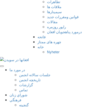
تظاهرات
ملاقات ها
سيمينارها
قوانين ومقررات جديد
مقالات
راپور روزمره
درمورد پناهجويان افغان
فاتحه
چهره های ممتاز
خانه
Nyheter
در مورد ما
جلسات سالانه انجمن
تاریخچه انجمن
گزارشات
تماس
شوراي زنان
فرهنگي
گنجينه