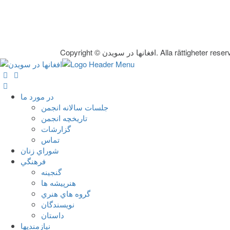
غانها در سویدن. Alla rättigheter reserverade.
در مورد ما
جلسات سالانه انجمن
تاریخچه انجمن
گزارشات
تماس
شوراي زنان
فرهنگي
گنجينه
هنرپيشه ها
گروه هاي هنري
نويسندگان
داستان
نيازمنديها