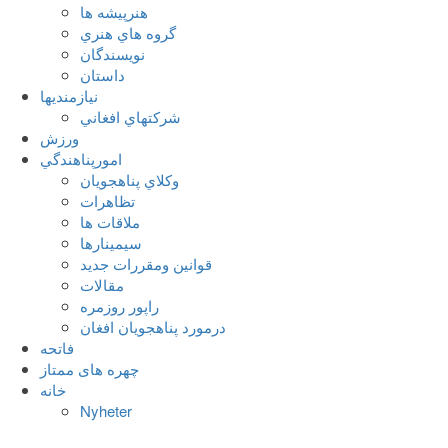
هنرپيشه ها
گروه هاي هنري
نويسندگان
داستان
نيازمنديها
شرکتهاي افغاني
ورزش
امورپناهندگي
وکلاي پناهجويان
تظاهرات
ملاقات ها
سيمينارها
قوانين ومقررات جديد
مقالات
راپور روزمره
درمورد پناهجويان افغان
فاتحه
چهره های ممتاز
خانه
Nyheter