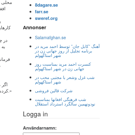
محلی ن
8dagare.se
افغ
farr.se
sweref.org
ب
کارهای
Annonser
Salamafghan.se
در چ
آهنگ ”کابل جان” توسط احمد مرید در
برنامه تجلیل از روز جهانی زن در
شهر استاکهولم
فرمان
کنسرت احمد مرید بمناسبت روز
د
جهانی زن در شهر استاکهولم
شب غزل وشعر با مجتبی محب در
شهر استاکهولم
کرده ایم. او می­افزاید هیچ نوع جرمی در برابر حقوق بشر را ما نمی توانیم بپذیریم و این به هیچ صورت احساس خوبی برای ما نمی دهد.»
شرکت قالین فروشی
شب فرهنگی افغانها بمناسبت
نودونهمین سالگرد استرداد استقلال
Logga in
Användarnamn: