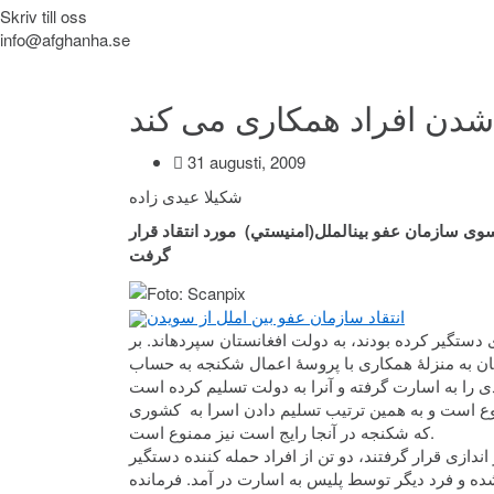
Skriv till oss
info@afghanha.se
 شدن افراد همکاری می کند
31 augusti, 2009
شکیلا عیدی زاده
ی سازمان عفو بین­الملل(امنيستي) مورد انتقاد قرار
گرفت
انتقاد سازمان عفو بين املل از سويدن
ستگیر کرده بودند، به دولت افغانستان سپرده­اند. بر
ان به منزلۀ همکاری با پروسۀ اعمال شکنجه به حساب
وع است و به همین ترتیب تسلیم دادن اسرا به کشوری
که شکنجه در آنجا رایج است نیز ممنوع است.
دازی قرار گرفتند، دو تن از افراد حمله کننده دستگیر
ه و فرد دیگر توسط پلیس به اسارت در آمد. فرمانده