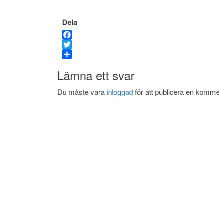
Dela
Facebook
Twitter
Dela
Lämna ett svar
Du måste vara
inloggad
för att publicera en komme