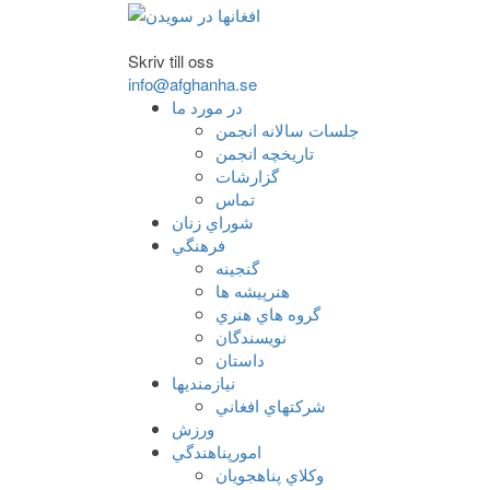
Skriv till oss
info@afghanha.se
در مورد ما
جلسات سالانه انجمن
تاریخچه انجمن
گزارشات
تماس
شوراي زنان
فرهنگي
گنجينه
هنرپيشه ها
گروه هاي هنري
نويسندگان
داستان
نيازمنديها
شرکتهاي افغاني
ورزش
امورپناهندگي
وکلاي پناهجويان