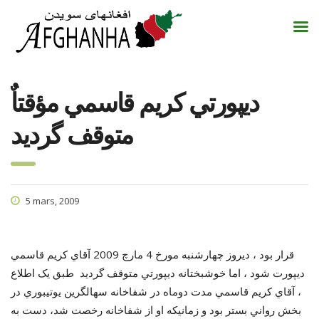
ديپورتي کريم قاسمي مؤقتاٌ
متوقف گرديد
5 mars, 2009
قرار بود ، ديروز چهارشنبه مورخ 4 مارچ 2009 آقاي کريم قاسمي
ديپورت شود ، اما خوشبختانه ديپورتي متوقف گرديد طبق يک اطلاع
، آقاي کريم قاسمي مدت دوماه در شفاخانه سهالگرين يوتيبوري در
بخش رواني بستر بود و زمانيکه او از شفاخانه رخصت شد، دست به