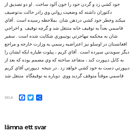
خود کشي زد و گردن خود را خون آلود ساخت . او دو تصديق از
دکتوران داشته که وضعيت رواني وي رادر حالت بدتوصيف
ميکند وخطر خود کشي درذهن شان بملاحظه رسيده است . آقاي
قاسمي بعداٌ به توقيف خانه متتقل شد و گرچه توقيف و اخراجي
شان به محکمه مهاجرتي يوتيبوري شکايت شده است . سفير
افغانستان در اوسلو نيز اعتراضيه رسمي به وزارت خارجه و مراجع
ديگر سويدني سپرده است . آقاي کريم ، پيلوت طياره ايکه ايشان را
به کابل ديپورت کند ، متقاعد ساخته که وي مصمم بوده که بعد از
ديپورتي دست به خود کشي خواهد زد . در نتيجه ديپورتي آقاي کريم
قاسمي موقتاٌ متوقف گرديد ووي دوباره به توقيفگاه منتقل شد
Facebook
Twitter
Dela
DELA
lämna ett svar