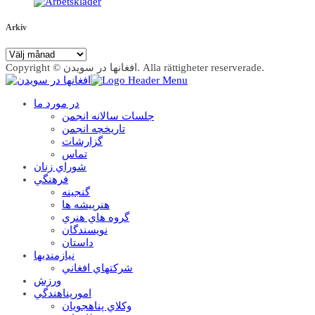
Arkiv
Arkiv
Copyright © افغانها در سویدن. Alla rättigheter reserverade.
در مورد ما
جلسات سالانه انجمن
تاریخچه انجمن
گزارشات
تماس
شوراي زنان
فرهنگي
گنجينه
هنرپيشه ها
گروه هاي هنري
نويسندگان
داستان
نيازمنديها
شرکتهاي افغاني
ورزش
امورپناهندگي
وکلاي پناهجويان