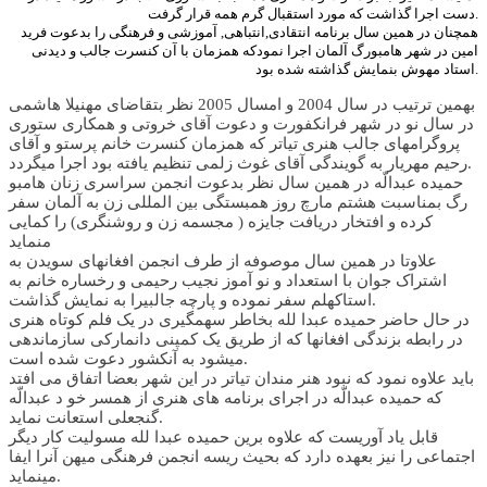
دست اجرا گذاشت که مورد استقبال گرم همه قرار گرفت.
همچنان در همين سال برنامه انتقادی,انتباهی, آموزشی و فرهنگی را بدعوت فريد
امين در شهر هامبورگ آلمان اجرا نمودکه همزمان با آن کنسرت جالب و ديدنی
استاد مهوش بنمايش گذاشته شده بود.
بهمين ترتيب در سال 2004 و امسال 2005 نظر بتقاضای مهنيلا هاشمی
در سال نو در شهر فرانکفورت و دعوت آقای خروتی و همکاری ستوری
پروگرامهای جالب هنری تياتر که همزمان کنسرت خانم پرستو و آقای
رحيم مهريار به گويندگی آقای غوث زلمی تنظيم يافته بود اجرا ميگردد.
حميده عبدالّه در همين سال نظر بدعوت انجمن سراسری زنان هامبو
رگ بمناسبت هشتم مارچ روز همبستگی بين المللی زن به آلمان سفر
کرده و افتخار دريافت جايزه ( مجسمه زن و روشنگری) را کمايی
منمايد
علاوتا در همين سال موصوفه از طرف انجمن افغانهای سويدن به
اشتراک جوان با استعداد و نو آموز نجيب رحيمی و رخساره خانم به
استاکهلم سفر نموده و پارچه جالبيرا به نمايش گذاشت.
در حال حاضر حميده عبدا لله بخاطر سهمگيری در يک فلم کوتاه هنری
در رابطه بزندگی افغانها که از طريق يک کمپنی دانمارکی سازماندهی
ميشود به آنکشور دعوت شده است.
بايد علاوه نمود که نبود هنر مندان تياتر در اين شهر بعضا اتفاق می افتد
که حميده عبدالّه در اجرای برنامه های هنری از همسر خو د عبدالّه
گنجعلی استعانت نمايد.
قابل ياد آوريست که علاوه برين حميده عبدا لله مسوليت کار ديگر
اجتماعی را نيز بعهده دارد که بحيث ريسه انجمن فرهنگی ميهن آنرا ايفا
مينمايد.