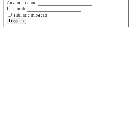
Användarnamn:
Lösenord:
Håll mig inloggad
Logga in