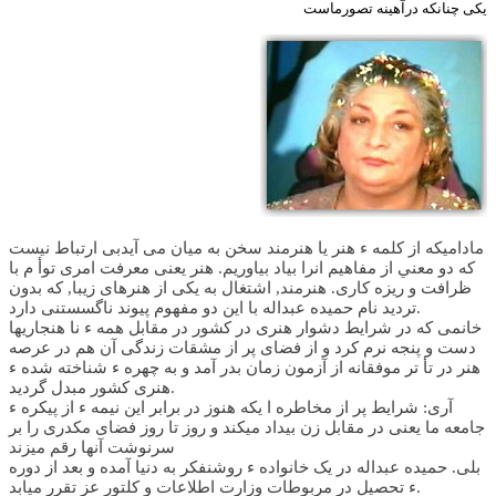
يکی چنانکه درآهينه تصورماست
ماداميکه از کلمه ء هنر يا هنرمند سخن به ميان می آيدبی ارتباط نيست
که دو معني از مفاهيم انرا بياد بياوريم. هنر يعنی معرفت امری توأ م با
ظرافت و ريزه کاری. هنرمند, اشتغال به يکی از هنرهای زيبا, که بدون
ترديد نام حميده عبداله با این دو مفهوم پيوند ناگسستنی دارد.
خانمی که در شرايط دشوار هنری در کشور در مقابل همه ء نا هنجاريها
دست و پنجه نرم کرد و از فضای پر از مشقات زندگی آن هم در عرصه
هنر در تأ تر موفقانه از آزمون زمان بدر آمد و به چهره ء شناخته شده ء
هنری کشور مبدل گرديد.
آری: شرايط پر از مخاطره ا يکه هنوز در برابر این نيمه ء از پيکره ء
جامعه ما يعنی در مقابل زن بيداد ميکند و روز تا روز فضای مکدری را بر
سرنوشت آنها رقم ميزند
بلی. حميده عبداله در يک خانواده ء روشنفکر به دنيا آمده و بعد از دوره
ء تحصيل در مربوطات وزارت اطلاعات و کلتور عز تقرر ميابد.