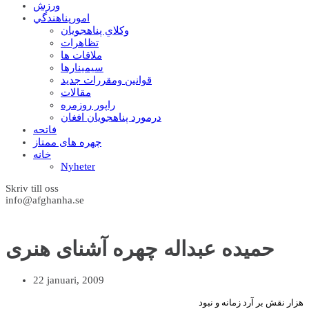
ورزش
امورپناهندگي
وکلاي پناهجويان
تظاهرات
ملاقات ها
سيمينارها
قوانين ومقررات جديد
مقالات
راپور روزمره
درمورد پناهجويان افغان
فاتحه
چهره های ممتاز
خانه
Nyheter
Skriv till oss
info@afghanha.se
حميده عبداله چهره آشنای هنری
22 januari, 2009
هزار نقش بر آرد زمانه و نبود