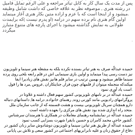
پس از مدت يک سال کار به کابل تياتر مراجعه و علی الرغم تمايل فاميل
در رشته هنری , موصوفه نظر به علاقه خاصی که داشت شامل وظيفه
ميشود و از اینجا است که با عزم و اراده متين بکار هنری آغاز مينمايد.
اولين گام هنری نام برده سهم در درامه (او پدرم نيست )که برايمدت
طولانی به نمايش گذاشته ميشود با اجرای پارچه های متنوع متبارز
ميگردد
.
حميده عبدالّه صرف به هنر تياتر بسنده نکرده بلکه به مشغله هنر سينما و تلويزيون
نيز دست رسی پيدا مينمايد و اولين بازی سينمايی اش در فلم رابعه بلخی روی پرده
سينما ظاهر ميشود و بهمين ترتيب در ساير فلم هانيز نقش های زياديرا ايفا
ميکندکه منجمله ميتوان از فلمهای چون فرار, جنايتکاران ,عروس ,مرد ها را قول
است ياد آوری نمود.
حميده عبدالّه در بر نامهای تلويزيونی کشور سهم فعال داشته و علاوتا در
پروگرامهای راديويی مانند کورنی زوند, رهنمای خانواده, درامه ها, داستانهای دنباله
دارو همچنان سريال تلويزيونی بيست و هشت قسمته که از جانب سازمان ملل
متحد راه اندازی شده بود نقش های مرکزی را بعهده داشته است.
حميده عبدالّه در نمايشنامه رهنمای معاملات در همکاری با هنرمندان سرشناس
کشور حاجی محمد کامران و حسين بايقرا شهرت بسزايی کسب نمود.
حميده عبدالّه از طريق هنر تياتر¡ سينما و تلويزيون دوشادوش ساير زنان کشور در
دفاع از حقوق زنان و عليه نابرابريهای اجتماعی در کشور سعی و تلاش بی پايانی