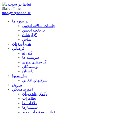
Skriv till oss
info@afghanha.se
در مورد ما
جلسات سالانه انجمن
تاریخچه انجمن
گزارشات
تماس
شوراي زنان
فرهنگي
گنجينه
هنرپيشه ها
گروه هاي هنري
نويسندگان
داستان
نيازمنديها
شرکتهاي افغاني
ورزش
امورپناهندگي
وکلاي پناهجويان
تظاهرات
ملاقات ها
سيمينارها
قوانين ومقررات جديد