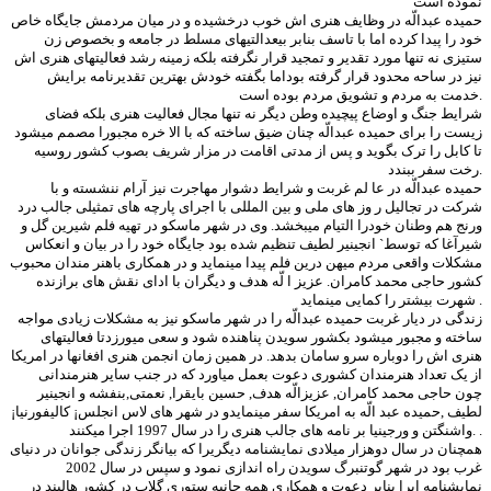
نموده است
حميده عبدالّه در وظايف هنری اش خوب درخشيده و در ميان مردمش جايگاه خاص
خود را پيدا کرده اما با تاسف بنابر بيعدالتيهای مسلط در جامعه و بخصوص زن
ستيزی نه تنها مورد تقدير و تمجيد قرار نگرفته بلکه زمينه رشد فعاليتهای هنری اش
نيز در ساحه محدود قرار گرفته بوداما بگفته خودش بهترين تقديرنامه برايش
خدمت به مردم و تشويق مردم بوده است.
شرايط جنگ و اوضاع پيچيده وطن ديگر نه تنها مجال فعاليت هنری بلکه فضای
زيست را برای حميده عبدالّه چنان ضيق ساخته که با الا خره مجبورا مصمم ميشود
تا کابل را ترک بگويد و پس از مدتی اقامت در مزار شريف بصوب کشور روسيه
رخت سفر ببندد.
حميده عبدالّه در عا لم غربت و شرايط دشوار مهاجرت نيز آرام ننشسته و با
شرکت در تجاليل ر وز های ملی و بين المللی با اجرای پارچه های تمثيلی جالب درد
ورنج هم وطنان خودرا التيام ميبخشد. وی در شهر ماسکو در تهيه فلم شيرين گل و
شيرآغا که توسط` انجينير لطيف تنظيم شده بود جايگاه خود را در بيان و انعکاس
مشکلات واقعی مردم ميهن درين فلم پيدا مينمايد و در همکاری باهنر مندان محبوب
کشور حاجی محمد کامران. عزيز ا لّه هدف و ديگران با ادای نقش های برازنده
شهرت بيشتر را کمايی مينمايد .
زندگی در ديار غربت حميده عبدالّه را در شهر ماسکو نيز به مشکلات زيادی مواجه
ساخته و مجبور ميشود بکشور سويدن پناهنده شود و سعی ميورزدتا فعاليتهای
هنری اش را دوباره سرو سامان بدهد. در همين زمان انجمن هنری افغانها در امريکا
از يک تعداد هنرمندان کشوری دعوت بعمل مياورد که در جنب ساير هنرمندانی
چون حاجی محمد کامران, عزيزالّه هدف, حسين بايقرا, نعمتی,بنفشه و انجينير
لطيف ,حميده عبد الّه به امريکا سفر مينمايدو در شهر های لاس انجلس¡ کاليفورنيا¡
واشنگتن و ورجينيا بر نامه های جالب هنری را در سال 1997 اجرا ميکنند. .
همچنان در سال دوهزار ميلادی نمايشنامه ديگريرا که بيانگر زندگی جوانان در دنيای
غرب بود در شهر گوتنبرگ سويدن راه اندازی نمود و سپس در سال 2002
نمايشنامه ايرا بنابر دعوت و همکاری همه جانبه ستوری گلاب در کشور هاليند در