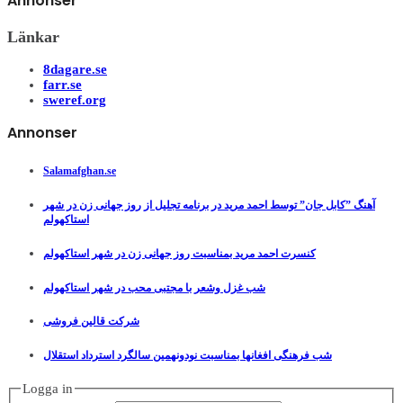
Annonser
Länkar
8dagare.se
farr.se
sweref.org
Annonser
Salamafghan.se
آهنگ ”کابل جان” توسط احمد مرید در برنامه تجلیل از روز جهانی زن در شهر
استاکهولم
کنسرت احمد مرید بمناسبت روز جهانی زن در شهر استاکهولم
شب غزل وشعر با مجتبی محب در شهر استاکهولم
شرکت قالین فروشی
شب فرهنگی افغانها بمناسبت نودونهمین سالگرد استرداد استقلال
Logga in