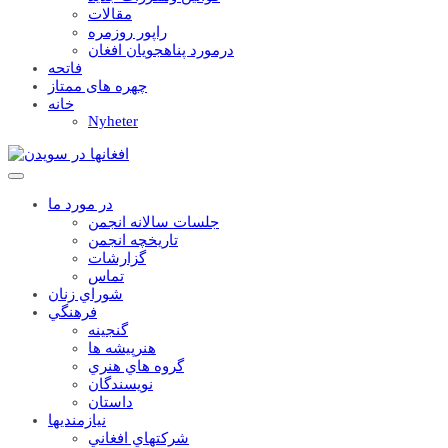
مقالات
راپور روزمره
درمورد پناهجويان افغان
فاتحه
چهره های ممتاز
خانه
Nyheter
در مورد ما
جلسات سالانه انجمن
تاریخچه انجمن
گزارشات
تماس
شوراي زنان
فرهنگي
گنجينه
هنرپيشه ها
گروه هاي هنري
نويسندگان
داستان
نيازمنديها
شرکتهاي افغاني