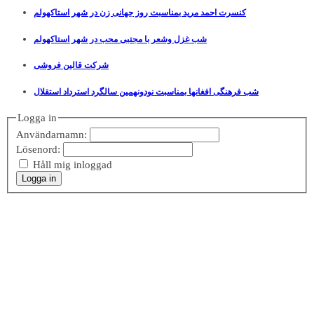
کنسرت احمد مرید بمناسبت روز جهانی زن در شهر استاکهولم
شب غزل وشعر با مجتبی محب در شهر استاکهولم
شرکت قالین فروشی
شب فرهنگی افغانها بمناسبت نودونهمین سالگرد استرداد استقلال
Logga in
Användarnamn:
Lösenord:
Håll mig inloggad
Logga in