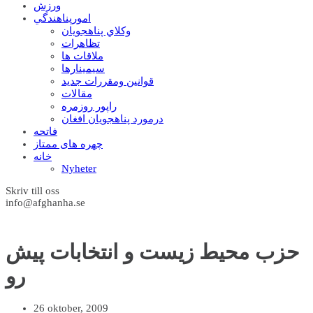
ورزش
امورپناهندگي
وکلاي پناهجويان
تظاهرات
ملاقات ها
سيمينارها
قوانين ومقررات جديد
مقالات
راپور روزمره
درمورد پناهجويان افغان
فاتحه
چهره های ممتاز
خانه
Nyheter
Skriv till oss
info@afghanha.se
حزب محیط زیست و انتخابات پیش
رو
26 oktober, 2009