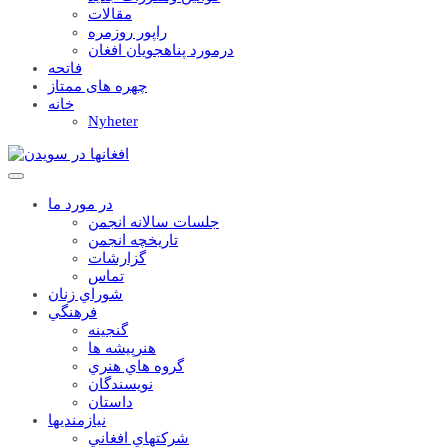
مقالات
راپور روزمره
درمورد پناهجويان افغان
فاتحه
چهره های ممتاز
خانه
Nyheter
در مورد ما
جلسات سالانه انجمن
تاریخچه انجمن
گزارشات
تماس
شوراي زنان
فرهنگي
گنجينه
هنرپيشه ها
گروه هاي هنري
نويسندگان
داستان
نيازمنديها
شرکتهاي افغاني