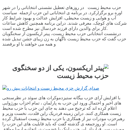
حزب محیط زیست در روزهای تعطیل نشستی انتخاباتی را در شهر
اوره برو برگزارکرد. در برنامه ی انتخاباتی این حزب ازجمله سیاست
آب و هوایی و زیست محیطی، افزایش عدالت و بهبود شرایط کار
شرکت های کوچک، معرفی شدند. دراین برنامه همچنین کاهش ساعات
کار برای والدین دارای فرزند خردسال نیز مطرح شده است.
درنشست انتخاباتی حزب محیط زیست، پیتر اریکسون از سخنگویان
حزب گفت که حزب محیط زیست ناگهان به زن زیبای جشن تبدیل شده
و همه می خواهند با او برقصند
صدای گزارش حزی محیط زیست و انتخابات پیش رو
با افزایش آرای حزب بیگانه ستیزدموکرات های سوئد در نظرسنجی
های اخیر و احتمال ورود این حزب به پارلمان ، تمام احزاب بورژوایی
اعلام کرده اند که ترجیح می دهند به جای این حزب با حزب محیط
زیست همکاری کنند. دراین زمینه فردریک راین فلدت، نخست وزیر و
رهبرحزب مودرات نیز از همکاری با حزب محیط زیست استقبال کرده
است. او روزجمعه ی گذشته گفت که باید قابلیت های این حزب را
موردبررسی قرارداد. این حزب اینک با عضویت در اتحادیه اروپا موافق