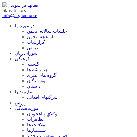
Skriv till oss
info@afghanha.se
در مورد ما
جلسات سالانه انجمن
تاریخچه انجمن
گزارشات
تماس
شوراي زنان
فرهنگي
گنجينه
هنرپيشه ها
گروه هاي هنري
نويسندگان
داستان
نيازمنديها
شرکتهاي افغاني
ورزش
امورپناهندگي
وکلاي پناهجويان
تظاهرات
ملاقات ها
سيمينارها
قوانين ومقررات جديد