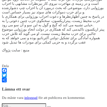
است و در زمینه ی مهاجرت نیروی کار نیزنظرات مشابهی با احزاب
بورژوایی دارد، موضوعی که بحث درمورد آن با احزاب چپ دشوارشده
و برای حزب دموکرات های سوئد نیز بسیار حساس است.
در پاسخ به چنین اظهارنظرها و دعوت احزاب بورژوایی برای همکاری با
حزب محیط زیست، پیتراریکسون، سخنگوی حزب چنین دعوتی را به
حبابی تشبیه می کند که گیج و گول به این سو و آن سو می رود.
پیتر اریکسون تاکیدمی کند که همکاری در دولت اتحاد بورژوایی موضوع
جالبی برای حزب محیط زیست نیست. او می گوید که تلاش حزب
همواره آمادگی برای تشکیل دولتی آلترناتیو بوده و نمی خواهد که به
عقب برگردد و به حزبی کمکی برای مودرات ها تبدیل شود
منبع : سايت پژواک
Dela
Facebook
Twitter
Dela
Lämna ett svar
Du måste vara
inloggad
för att publicera en kommentar.