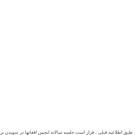
طبق اطلاعیه قبلی ، قرار است جلسه سالانه انجمن افغانها در سویدن بروز یکشنبه مورخ 27 اپریل در سالون آب اف استاکهولم تدویر یابد ودر این جلسه رئیس واعضای ره