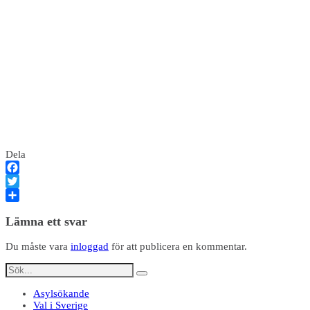
Dela
Facebook
Twitter
Dela
Lämna ett svar
Du måste vara
inloggad
för att publicera en kommentar.
Asylsökande
Val i Sverige