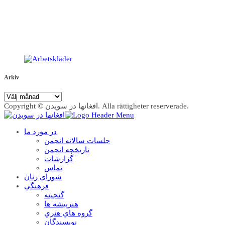
Arkiv
Arkiv
Copyright © افغانها در سویدن. Alla rättigheter reserverade.
در مورد ما
جلسات سالانه انجمن
تاریخچه انجمن
گزارشات
تماس
شوراي زنان
فرهنگي
گنجينه
هنرپيشه ها
گروه هاي هنري
نويسندگان