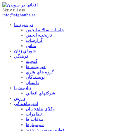
Skriv till oss
info@afghanha.se
در مورد ما
جلسات سالانه انجمن
تاریخچه انجمن
گزارشات
تماس
شوراي زنان
فرهنگي
گنجينه
هنرپيشه ها
گروه هاي هنري
نويسندگان
داستان
نيازمنديها
شرکتهاي افغاني
ورزش
امورپناهندگي
وکلاي پناهجويان
تظاهرات
ملاقات ها
سيمينارها
قوانين ومقررات جديد