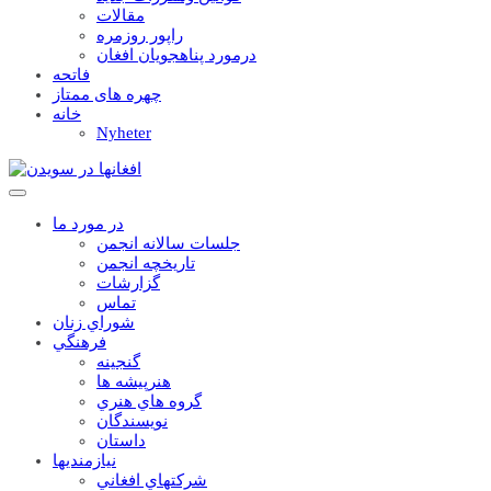
مقالات
راپور روزمره
درمورد پناهجويان افغان
فاتحه
چهره های ممتاز
خانه
Nyheter
در مورد ما
جلسات سالانه انجمن
تاریخچه انجمن
گزارشات
تماس
شوراي زنان
فرهنگي
گنجينه
هنرپيشه ها
گروه هاي هنري
نويسندگان
داستان
نيازمنديها
شرکتهاي افغاني