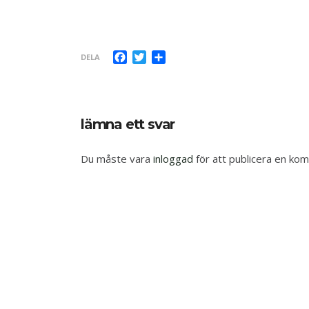
Facebook
Twitter
Dela
DELA
lämna ett svar
Du måste vara
inloggad
för att publicera en ko