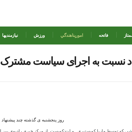
متاز
فاتحه
امورپناهندگي
ورزش
نيازمنديها
اد نسبت به اجرای سیاست مشترک پنا
روز پنجشنبه ی گذشته چند پیشنهاد در
شی که توسط ماريا کويستبري و ليندکويست از مرکز خبری رادیوی بین ال