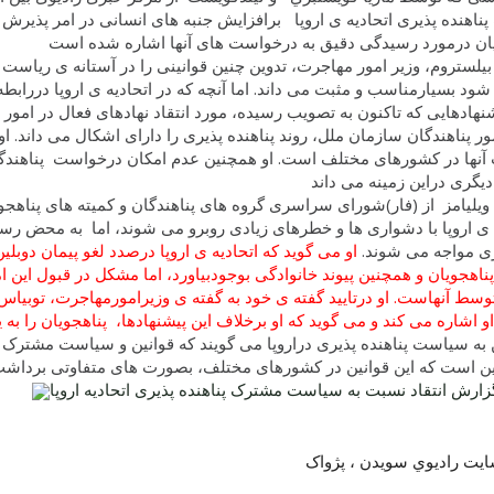
ناهنده پذیری اتحادیه ی اروپا برافزایش جنبه های انسانی در امر پذیرش 
یلستروم، وزیر امور مهاجرت، تدوین چنین قوانینی را در آستانه ی ریاست دو
شود بسیارمناسب و مثبت می داند. اما آنچه که در اتحادیه ی اروپا دررابطه
شنهادهایی که تاکنون به تصویب رسیده، مورد انتقاد نهادهای فعال در امو
ور پناهندگان سازمان ملل، روند پناهنده پذیری را دارای اشکال می داند.
 آنها در کشورهای مختلف است. او همچنین عدم امکان درخواست پناهندگی 
 ويليامز از (فار)شورای سراسری گروه های پناهندگان و کمیته های پناهجو
 ی اروپا با دشواری ها و خطرهای زیادی روبرو می شوند، اما به محض رسی
ی مواجه می شوند.
او می گوید که اتحادیه ی اروپا درصدد لغو پیمان دوبل
ناهجویان و همچنین پیوند خانوادگی بوجودبیاورد، اما مشکل در قبول این 
توسط آنهاست.
او درتایید گفته ی خود به گفته ی وزیرامورمهاجرت، توبی
 به سیاست پناهنده پذیری دراروپا می گویند که قوانین و سیاست مشترک پ
ارش انتقاد نسبت به سیاست مشترک پناهنده پذیری اتحادیه اروپا
سايت راديوي سويدن ، پژواک