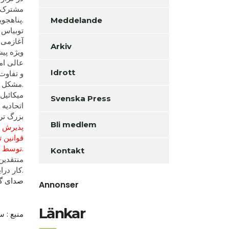
مشترک پ
پناهجویان درمورد رسیدگی دقیق به درخواست های آنها اشاره شده است.
Meddelande
توبیاس ب
آغازمی 
Arkiv
ویژه پی
عالی ام
Idrott
و تفاوت
مشکل دیگری دراین زمینه می داند.
ميکائيل
Svenska Press
اتحادیه
بزرگ تر
Bli medlem
پذیرش پ
قوانین 
توسط او اشاره می کند و می گوید که او برخلاف این پیشنهادها، پناهجویان را به یونان اخراج می کند.
Kontakt
منتقدین
کار دراین است که این قوانین در کشورهای مختلف، بصورت های متفاوتی برداشت و اجرا خواهندشد.
صدای گز
Annonser
Länkar
منبع : 