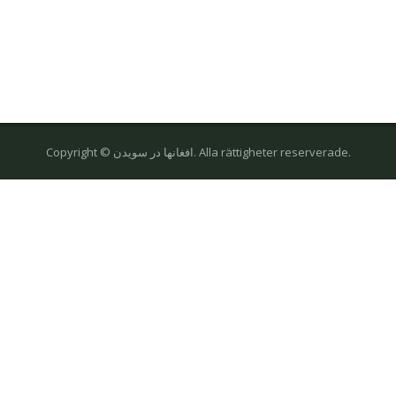
Copyright © افغانها در سویدن. Alla rättigheter reserverade.