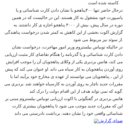
کاسته شده است.
درحال حاضر تنها ۴۰۰‌پناهجو با نشان دادن کارت شناسائی و یا
پاسپورت خود مشغول به کار هستند. این در حالیست که در همین
دوره در سال پیش، بیش از ۴۰۰۰ پناهجو اجازه ی کار داشتند. به
گزارش اکوت بخشی از این کاهش به کمتر شدن درخواست پناهندگی
از سوئد نیز مربوط می شود.
در حالیکه توبیاس بیلستروم وزیر امور مهاجرت، درخواست نشان
دادن کارت شناسائی و یا گذرنامه را هنگام تقاضای کار مثبت ارزیابی
می کند، هانس بردبری یکی از وکلای پناهجویان آن را موجب افزایش
روی آوردن پناهجویان به کار سیاه می داند. او عنوان می کند که پیش
از این ، پناهجویان می توانستند از عهده ی مخارج خود برآیند اما با
مقررات جدید ناچار به روی آوردن به کارسیاه خواهند شد. بردبری می
گوید که نمی تواند هدف از این اقدام دولت را درک کند.
هانس بردبری در گفتگوئی با اکوت ارزیابی توبیاس بیلستروم مبنی بر
این که مقررات جدید موجب می شود تا پناهجویان بیشتری کارت
شناسائی واقعی خود را نشان دهند، برداشت نادرستی می داند
صدای گزارش
.