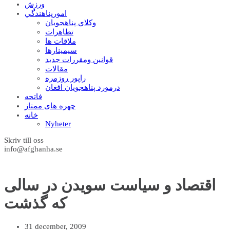
ورزش
امورپناهندگي
وکلاي پناهجويان
تظاهرات
ملاقات ها
سيمينارها
قوانين ومقررات جديد
مقالات
راپور روزمره
درمورد پناهجويان افغان
فاتحه
چهره های ممتاز
خانه
Nyheter
Skriv till oss
info@afghanha.se
اقتصاد و سیاست سويدن در سالی
که گذشت
31 december, 2009