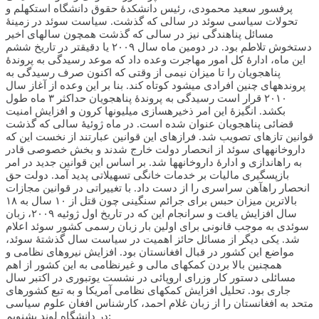
پرفسور سعید محمودی، رئیس دانشکدۀ حقوق دانشگاه استکهلم و
تحولات سیاسی سوئد در سالی که گذشت. سیاست سوئد در زمینۀ
مسائل پناهندگی نیز در سالی که گذشت همچون سال­های اخیر
دستخوش تلاطم بود. در دومین ماه سال ۲۰۰۹ یا دقیق­تر در تاریخ ششم
این ماه، ادارۀ کل امور مهاجرت وعده داد که موعد رسیدگی به پروندۀ
پناهجویان را تا میزان نیمی از وقتی که اکنون صرف رسیدگی به
پرونده­های چنین افرادی می­شود کوتاه کند. بنا بر این وعده از آغاز سال
۲۰۱۰ قرار است رسیدگی به پروندۀ پناهجویان حداکثر ۳ ماه طول
بکشد. انگیزۀ این امر ذخیره­سازی میلیون­ها کرون و افزایش امنیت
قضائی پناهجویان عنوان شده است. در ماه ژوئیۀ سالی که گذشت
قوانین تازه­ای تصویب شد. فرازهای این قوانین عبارتند از نخست این که
داروخانه­های سوئد از انحصار دولت خارج شدند و بخش خصوصی قادر
به راه­اندازی و ادارۀ داروخانه­ها شد. بر اساس این قوانین جدید در امر
بازپس­گیری مالیات­ بر خدمات خانگی تسهیلاتی پدید آمد. دولت حق
انحصار راه­آهن سراسری را از دست داد. با تغییراتی در قوانین مجازات
بالاترین میزان حبس برای جرائم سنگینی چون قتل از ۱۰ سال به ۱۸
سال افزایش یافت و سرانجام این که در تاریخ اول ژوئیه ۲۰۰۹، زبان
سوئدی به موجب قانونی برای اولین بار زبان رسمی کشور سوئد اعلام
شد. یکی دیگر از مسائل حائز اهمیت در سیاست سال گذشتۀ سوئد،
مواضع این کشور در قبال افغانستان بود. افزایش نیروهای نظامی و
همچنین بالا بردن کمک­های مالی و غیرنظامی به این کشور از اهم
مسائلی دستور کار وزرای اروپائی در نشست یوتبوری در اکتبر سال
جاری بود. تحلیل افزایش کمک­های نظامی آمریکا و به تبع کشورهای
متحد به افغانستان را از زبان غلام احمد، کارشناس افغان علوم سیاسی
در دانشگاه لوند بشنویم: