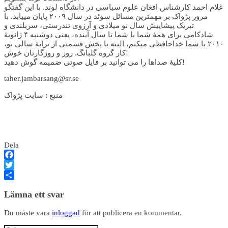
غلام احمد کارشناس افغان علوم سیاسی در دانشگاه لوند. با این گفتگو
مرور پژواک بر مهم­ترین مسائل سوئد در سال ۲۰۰۹ پایان می­یابد. با
تبریک پیشاپیش سال نو میلادی و آرزوی تندرستی، سربلندی و
شادکامی برای همۀ شما با شما تا سال آینده، یعنی دوشنبه ۴ ژانویۀ
۲۰۱۰ با شما خداحافظی می­کنم، البته با پخش قسمتی از ترانۀ سالی نو،
کار گروه گلبانگ. روز و روزگارتان خوش!
کلیۀ صداها را می توانید بر فایل صوتی ضمیمه گوش دهید!
taher.jambarsang@sr.se
منبع : سايت پژواک
Dela
Facebook
Twitter
Dela
Lämna ett svar
Du måste vara
inloggad
för att publicera en kommentar.