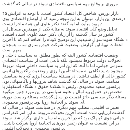
مروری بر وقایع مهم سیاسی -اقتصادی سوئد در سالی که گذشت
بازار بورس، شاخص کل اقتصاد کشور است، با توجه به افزایش ۴۵
درصدی این بازار، می­توان به این نتیجه رسید که از اوضاع اقتصادی بوی
بهبود می­آید، اما به گفتۀ دکتر علوی این همۀ ماجرا نیست:
تحلیل وضع کلی اقتصاد سوئد به مثابۀ یکی از مهمترین مسائل این
کشور در سال گذشته را از زبان دکتر احمد علوی، استاد اقتصاد
دانشگاه سوندسوال شنیدیم. این توضیح کوتاه را اضافه کنم که تا آخرین
لحظات تهیۀ این گزارش، وضعیت شرکت خودروسازی ساب همچنان
مبهم است.
وضعیت اقتصادی کشور البته که بطور مطلق به سیاست داخلی و
تحولات دولت مربوط نمی­شود بلکه تابعی است از سیاست اقتصادی
عمومی جهانی. اما تا آنجا که این امر به سیاست داخلی سوئد مربوط
می­شود شاید نگاهی به مسئلۀ تأمین انرژی و وضعیت رآکتورهای اتمی
کشور خالی از لطف نباشد . در مسئلۀ سیاست انرژی که پایۀ صنایعش
می­نامند، سوئد در سالی که گذشت شاهد پیروزی­ها و ناکامی­هائی بود.
پرفسور سعید محمودی، رئیس دانشکدۀ حقوق دانشگاه استکهلم با
تخصص در حقوق بین­الملل و علوم سیاسی در این مورد چنین می­گوید:
مسئلۀ دیگر سیاسی حائز اهمیت در سال گذشته، مسئلۀ ریاست دوره­
ای سوئد بر اتحادیۀ اروپا بود. پرفسور محمودی:
تغییرات اقلیمی، مطلب مهم دیگری در سیاست سوئد در سالی که
گذشت ارزیابی شده است. آخرین تحولات مربوط به این امر کنفرانس
جهانی جوی کپنهاک بود که در آخرین ماه سال جاری برگزار شد. سوئد
در این نشست به عنوان رئیس دوره­ای اتحادیۀ اروپا شرکت داشت.
پرفسور محمودی و تحولات اقلیمی: