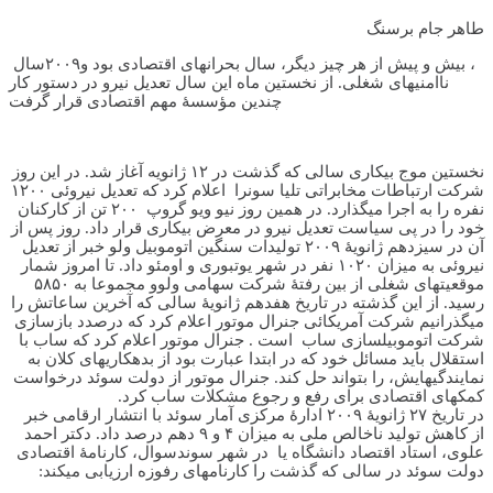
طاهر جام برسنگ
، بیش و پیش از هر چیز دیگر، سال بحران­های اقتصادی بود و
۲۰۰۹
سال
ناامنی­های شغلی. از نخستین ماه این سال تعدیل نیرو در دستور کار
چندین مؤسسۀ مهم اقتصادی قرار گرفت
نخستین موج بیکاری سالی که گذشت در ۱۲ ژانویه آغاز شد. در این روز
شرکت ارتباطات مخابراتی تلیا سونرا اعلام کرد که تعدیل نیروئی ۱۲۰۰
نفره را به اجرا می­گذارد. در همین روز نیو ویو گروپ ۲۰۰ تن از کارکنان
خود را در پی سیاست تعدیل نیرو در معرض بیکاری قرار داد. روز پس از
آن در سیزدهم ژانویۀ ۲۰۰۹ تولیدات سنگین اتوموبیل ولو خبر از تعدیل
نیروئی به میزان ۱۰۲۰ نفر در شهر یوتبوری و اومئو داد. تا امروز شمار
موقعیت­های شغلی از بین رفتۀ شرکت سهامی ولوو مجموعا به ۵۸۵۰
رسید. از این گذشته در تاریخ هفدهم ژانویۀ سالی که آخرین ساعاتش را
می­گذرانیم شرکت آمریکائی جنرال موتور اعلام کرد که درصدد بازسازی
شرکت اتوموبیل­سازی ساب است . جنرال موتور اعلام کرد که ساب با
استقلال باید مسائل خود که در ابتدا عبارت بود از بدهکاری­های کلان به
نمایندگی­هایش، را بتواند حل کند. جنرال موتور از دولت سوئد درخواست
کمک­های اقتصادی برای رفع و رجوع مشکلات ساب کرد.
در تاریخ ۲۷ ژانویۀ ۲۰۰۹ ادارۀ مرکزی آمار سوئد با انتشار ارقامی خبر
از کاهش تولید ناخالص ملی به میزان ۴ و ۹ دهم درصد داد. دکتر احمد
علوی، استاد اقتصاد دانشگاه یا در شهر سوندسوال، کارنامۀ اقتصادی
دولت سوئد در سالی که گذشت را کارنامه­ای رفوزه ارزیابی می­کند: