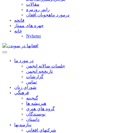
مقالات
راپور روزمره
درمورد پناهجويان افغان
فاتحه
چهره های ممتاز
خانه
Nyheter
در مورد ما
جلسات سالانه انجمن
تاریخچه انجمن
گزارشات
تماس
شوراي زنان
فرهنگي
گنجينه
هنرپيشه ها
گروه هاي هنري
نويسندگان
داستان
نيازمنديها
شرکتهاي افغاني