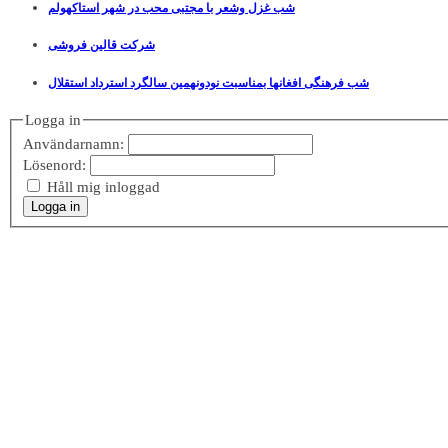
شب غزل وشعر با مجتبی محب در شهر استاکهولم
شرکت قالین فروشی
شب فرهنگی افغانها بمناسبت نودونهمین سالگرد استرداد استقلال
Logga in
Användarnamn:
Lösenord:
Håll mig inloggad
Logga in