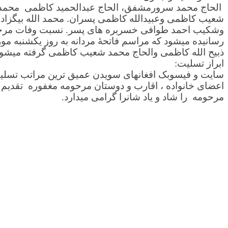
شعیب کاظمی وعبیدالله کاظمی پسران. محمد الله بیگزاد‌
وشکیب احمد طوافی خسربره های پسر. نسبت وفات مرحومه
ذبیح الله کاظمی والحاج محمد شعیب کاظمی گرفته میشود . آدرس مسجد : Hardemogstan 1, 12467 Bandhagen شماره ت
ابراز تسلیت:
سایت و فیسوبک افغانهای سویدن عمیق ترین مراتب تسلیت 
اعضای خانواده ، اقارب و دوستان مرحومه مغفوره تقدیم 
مرحومه را شاد و یاد شانرا گرامی میدارد.