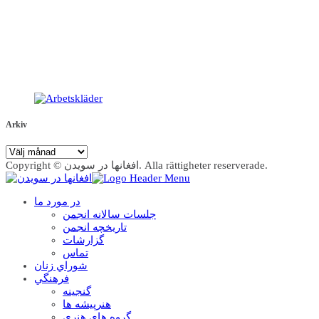
Arkiv
Arkiv
Copyright © افغانها در سویدن. Alla rättigheter reserverade.
در مورد ما
جلسات سالانه انجمن
تاریخچه انجمن
گزارشات
تماس
شوراي زنان
فرهنگي
گنجينه
هنرپيشه ها
گروه هاي هنري