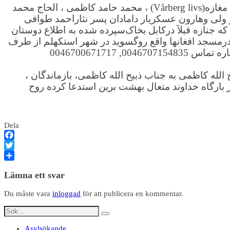
الحاج محمد سرورمشفق، الحاج عبدالحمید کاظمی محمد نبی کاظمی ،محمدلطیف کاظمی ، ذبیح الله کاظمی مالک مغازه(Vårberg livs) ، محمد حامد کاظمی ، الحاج محمد
ولی وهارون عسکریار دامادان پسر نثاراحمد طوافی
نازه قبلآ درکابل بخاک‌سپرده شده به اطلاع دوستان
ٔ مردانه به روز یکشنبه مورخ 31,07,22 از ساعت 13:30 الی ساعت15:00 بعد از ظهر درمسجد افغانها واقع روگسوید در شهر استکهلم از طرف
ه کاظمی به جناب ذبیح الله کاظمی، بازماندگان ،
بارگاه خداوند متعال بهشت برین استدعا کرده روح
Dela
Facebook
Twitter
Dela
Lämna ett svar
Du måste vara
inloggad
för att publicera en kommentar.
Asylsökande