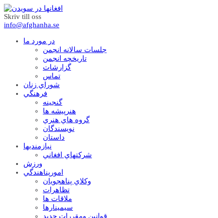
Skriv till oss
info@afghanha.se
در مورد ما
جلسات سالانه انجمن
تاریخچه انجمن
گزارشات
تماس
شوراي زنان
فرهنگي
گنجينه
هنرپيشه ها
گروه هاي هنري
نويسندگان
داستان
نيازمنديها
شرکتهاي افغاني
ورزش
امورپناهندگي
وکلاي پناهجويان
تظاهرات
ملاقات ها
سيمينارها
قوانين ومقررات جديد