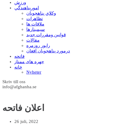
ورزش
امورپناهندگي
وکلاي پناهجويان
تظاهرات
ملاقات ها
سيمينارها
قوانين ومقررات جديد
مقالات
راپور روزمره
درمورد پناهجويان افغان
فاتحه
چهره های ممتاز
خانه
Nyheter
Skriv till oss
info@afghanha.se
اعلان فاتحه
26 juli, 2022