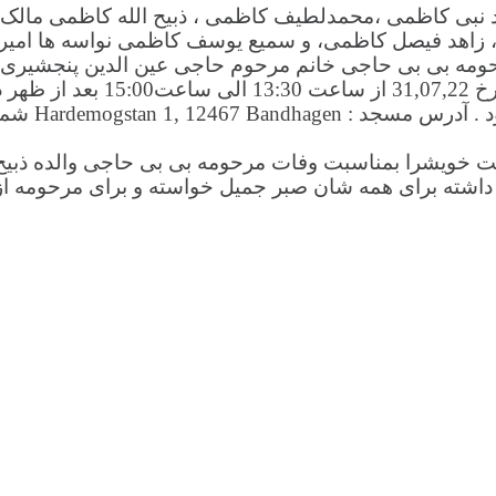
، زاهد فیصل کاظمی، و سمیع یوسف کاظمی نواسه ها امیر 
 بی بی حاجی خانم مرحوم حاجی عین الدین پنجشیری که ج
رسانیده میشود که مراسم فاتحه
ماس 0046707154835, 0046700671717
خویشرا بمناسبت وفات مرحومه بی بی حاجی والده ذبیح الل
داشته برای همه شان صبر جمیل خواسته و برای مرحومه از 