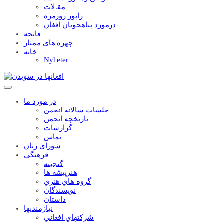
مقالات
راپور روزمره
درمورد پناهجويان افغان
فاتحه
چهره های ممتاز
خانه
Nyheter
در مورد ما
جلسات سالانه انجمن
تاریخچه انجمن
گزارشات
تماس
شوراي زنان
فرهنگي
گنجينه
هنرپيشه ها
گروه هاي هنري
نويسندگان
داستان
نيازمنديها
شرکتهاي افغاني