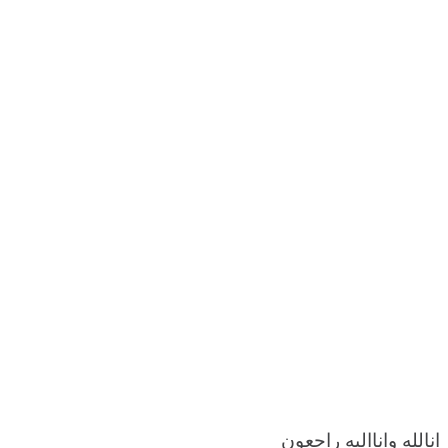
انالله‌ واناالیه راجعون