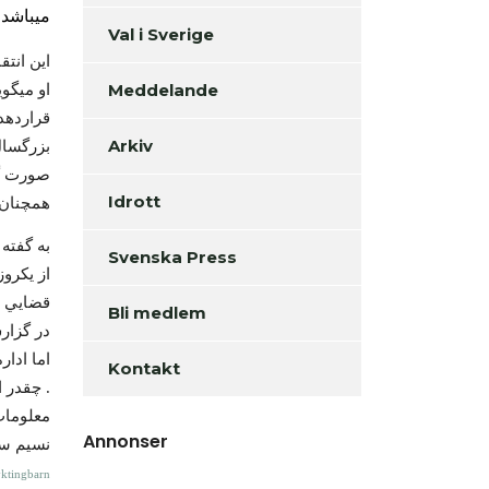
ميباشد
Val i Sverige
اين انت
Meddelande
او ميگو
قراردهد
Arkiv
بزرگسال
صورت گير
Idrott
همچنان 
به گفته 
Svenska Press
قضايي و
Bli medlem
اما ادار
Kontakt
چقدر اطفال تعيين سن اشتباه ويا بزرگسال تعيين شده اند ، وجود ندارد ودلايل اين روش هم را کسي نميداند .
معلومات
Annonser
نسيم س
yktingbarn