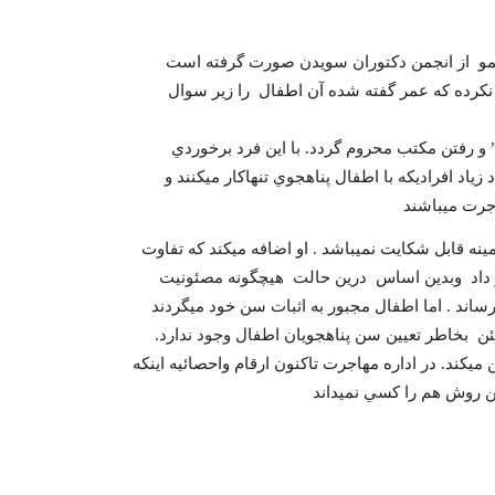
المو از انجمن دکتوران سويدن صورت گرفته است
نکرده که عمر گفته شده آن اطفال را زير سوال
 رفتن مکتب محروم گردد. با اين فرد برخوردي
اد افراديکه با اطفال پناهجوي تنهاکار ميکنند و
جرت ميباشند
مينه قابل شکايت نميباشد . او اضافه ميکند که تفاوت
 ميرسد ، بدون آنکه آنرا تغيير داد وبدين اساس درين حالت هيچگونه مصئونيت
ساند . اما اطفال مجبور به اثبات سن خود ميگردند
ن هيچگونه روش مطمئن بخاطر تعيين سن پناهجويان اطفال وجود ندارد.
ميکند. در اداره مهاجرت تاکنون ارقام واحصائيه اينکه