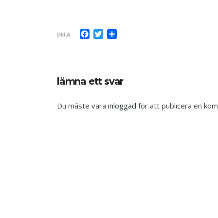
Facebook
Twitter
Dela
DELA
lämna ett svar
Du måste vara
inloggad
för att publicera en ko