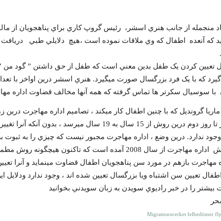
قاد منجمله از جانب هنري اسشر، رئيس گروپ کاري براي پناهجويان از م
يد که آنعده اطفال که وي ملاقات نموده است ،هيچ دلايلي طبي دريافت 
 تعيين کردن يک طفل بدين معني است که طفل از حق داشتن ” گود من ” و
د که با يک فرد بزرگسال صورت ميگيرد. هنري اسشر درين اواخر با تعداد زي
با سوسيال سکرتر ها تماس گرفته که همه آنها مخالف قضاوت اداره مها
ماريا گرونديل که با چنين اطفال کار ميکند ، تصاميم اداره مهاجرت درين ز
از يکروز تا روز دوم درين روش از 15 سال به 19 سال
جود ندارد. درين وضع ، اداره مهاجرت مجبور نيست که چيزي را به ثبوت بر
در گزارش اداره مهاجرت از سال 2008 آمده است که تاکنو
ه مهاجرت بازهم در مورد سن پناهجويان اطفال قضاوت مينمايد و آنرا تعيين 
 بيشتر را در خبر راديوي سويدن به زبان سويدني بخوانيد
حر
Migrationsverket felbedömer fl