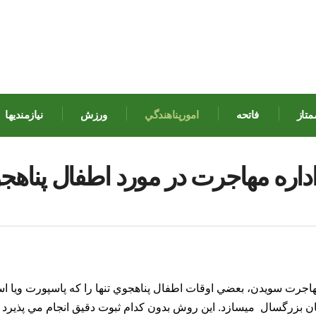
متاز
فاتحه
امورپناهندگي
ورزش
نيازمنديها
داره مهاجرت در مورد اطفال پناهج
هاجرت سويدن، بعضي اوقات اطفال پناهجوي تنها را که پاسپورت ويا اسن
ان بزرگسال
ميسازد. اين روش بدون کدام ثبوت دقيق انجام مي پذيرد 