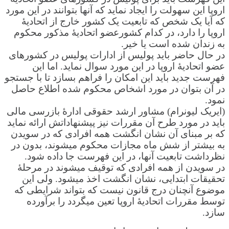
اروپا این سهولت را ایجاد نماید که آنها بتوانند در این مورد
که آیا یک شخص که تابعیت یک کشور خارج از اتحادیۀ
اروپا را دارد، در کدام کشورعضو اتحادیۀ مذکور محکوم
به زندان شده است یا خیر.
در حال حاضر باید پولیس از ادارات پولیس در کشورهای
عضو اتحادیۀ اروپا در این مورد سوال نماید. اما این
فهرست جدید باید این امکان را فراهم بسازد تا با جستجو
در آن بتوان در مورد اشخاص محکوم شده اطلاع حاصل
نمود.
(ایریک لیونرام) مشاور ارشد حقوقی ادارۀ بازرسی مالی
باید در مورد طرح آن مقررات نیز پیشنهاداتش ارائه نماید
که بر مبنای آن نشان انگشت همه افرادی که در سویدن
به بیشتر از شش ماه مجازات محکوم میشوند، بدون در
نظرداشت تابعیت آنها، در این فهرست جا داده شود.
در سویدن از همه افرادی که توقیف میشوند در مرحلۀ
تحقیقات ابتدایی، نشان انگشت اخذ میشود. ولی این
موضوع آنچنان درج قانون نیست که بتواند شرایطی که
توسط مقررات اتحادیۀ اروپا تعین میگردد را برآورده
سازد.