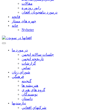
مقالات
راپور روزمره
درمورد پناهجويان افغان
فاتحه
چهره های ممتاز
خانه
Nyheter
در مورد ما
جلسات سالانه انجمن
تاریخچه انجمن
گزارشات
تماس
شوراي زنان
فرهنگي
گنجينه
هنرپيشه ها
گروه هاي هنري
نويسندگان
داستان
نيازمنديها
شرکتهاي افغاني