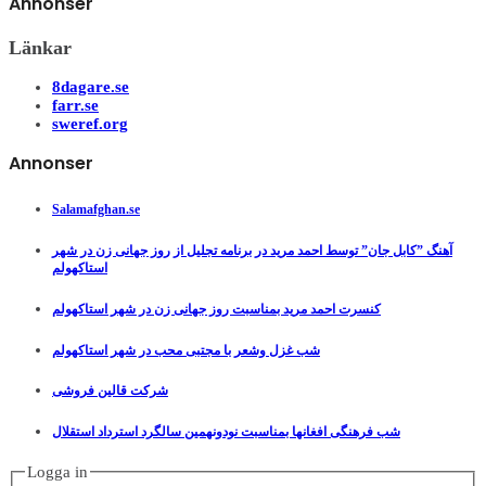
Annonser
Länkar
8dagare.se
farr.se
sweref.org
Annonser
Salamafghan.se
آهنگ ”کابل جان” توسط احمد مرید در برنامه تجلیل از روز جهانی زن در شهر
استاکهولم
کنسرت احمد مرید بمناسبت روز جهانی زن در شهر استاکهولم
شب غزل وشعر با مجتبی محب در شهر استاکهولم
شرکت قالین فروشی
شب فرهنگی افغانها بمناسبت نودونهمین سالگرد استرداد استقلال
Logga in