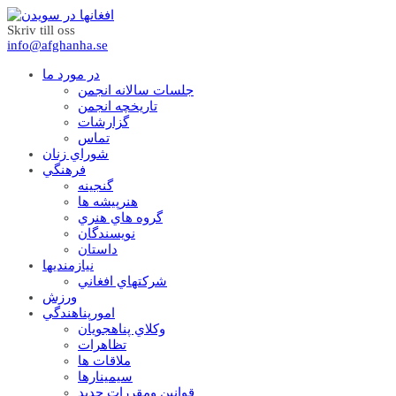
Skriv till oss
info@afghanha.se
در مورد ما
جلسات سالانه انجمن
تاریخچه انجمن
گزارشات
تماس
شوراي زنان
فرهنگي
گنجينه
هنرپيشه ها
گروه هاي هنري
نويسندگان
داستان
نيازمنديها
شرکتهاي افغاني
ورزش
امورپناهندگي
وکلاي پناهجويان
تظاهرات
ملاقات ها
سيمينارها
قوانين ومقررات جديد