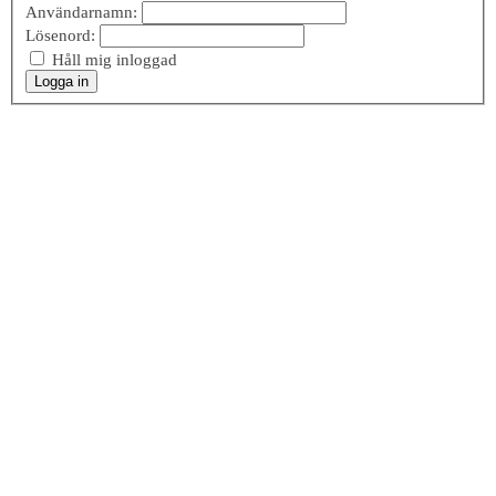
Användarnamn:
Lösenord:
Håll mig inloggad
Logga in