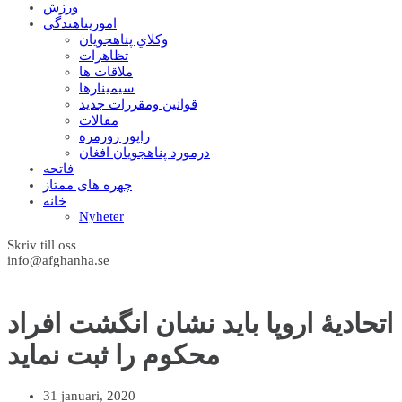
ورزش
امورپناهندگي
وکلاي پناهجويان
تظاهرات
ملاقات ها
سيمينارها
قوانين ومقررات جديد
مقالات
راپور روزمره
درمورد پناهجويان افغان
فاتحه
چهره های ممتاز
خانه
Nyheter
Skriv till oss
info@afghanha.se
اتحادیۀ اروپا باید نشان انگشت افراد
محکوم را ثبت نماید
31 januari, 2020