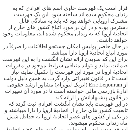
قرار است یک فهرست حاوی اسم های افرادی که به
زندان محکوم شده اند ساخته شود. این یک فهرست
مشترک اروپایی خواهد بود که باید به سادگی قابل
دسترس بوده و در آن در مورد اتباع کشور های خارج از
اتحادیۀ اروپا که به زندان محکوم شده اند، معلومات وجود
خواهد داشت.
در حال حاضر پولیس امکان جستجو اطلاعات را صرفاَ در
مورد اتباع اتحادیۀ اروپا دارا میباشد.
برای این که سویدن ارائه نشان انگشت را به این فهرست
ضمانت نماید و بتواند متباقی شرایط
موجود در مقررات
اتحادیۀ اروپا در مورد این فهرست را تکمیل نماید، نیاز
است تا در قانون تغییراتی وارد گردد. به همین دلیل دولت
از Eric Leijonram (ایریک لیونرام) مشاور ارشد حقوقی
ادارۀ بازرسی مالی خواسته است تا در مورد آن تغییرات
در قانون پیشنهاداتش را ارائه کند.
در این فهرست باید نشان انگشت افرادی ثبت گردد که
تابعیت کشور های خارج از اتحادیۀ اروپا را دارا میباشند و
در یکی از کشور های عضو اتحادیۀ اروپا به حداقل شش
ماه زندان محکوم میشوند.
این فهرست باید برای پولیس در کشورهای عضو اتحادیۀ