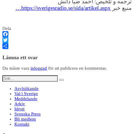
ترجمه و تلخیص: احمد ضیا دانش
منبع خبر
https://sverigesradio.se/sida/artikel.aspx…
Dela
Facebook
Twitter
Dela
Lämna ett svar
Du måste vara
inloggad
för att publicera en kommentar.
Asylsökande
Val i Sverige
Meddelande
Arkiv
Idrott
Svenska Press
Bli medlem
Kontakt