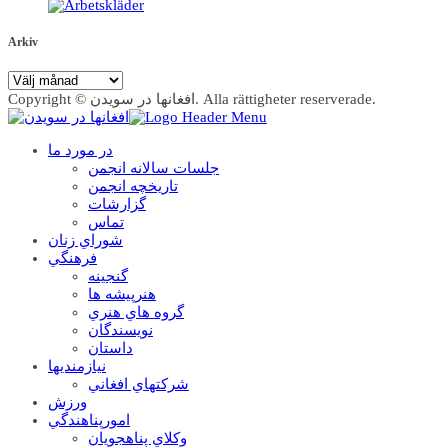
Arkiv
Arkiv
Copyright © افغانها در سویدن. Alla rättigheter reserverade.
در مورد ما
جلسات سالانه انجمن
تاریخچه انجمن
گزارشات
تماس
شوراي زنان
فرهنگي
گنجينه
هنرپيشه ها
گروه هاي هنري
نويسندگان
داستان
نيازمنديها
شرکتهاي افغاني
ورزش
امورپناهندگي
وکلاي پناهجويان