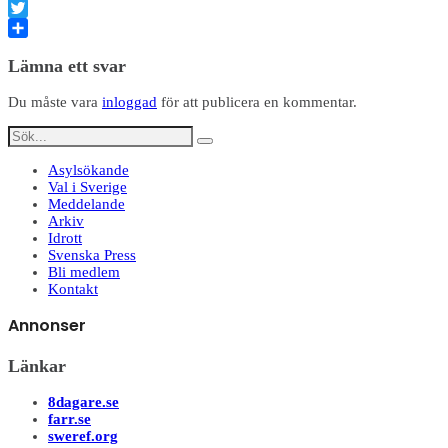
Facebook
Twitter
Dela
Lämna ett svar
Du måste vara
inloggad
för att publicera en kommentar.
Asylsökande
Val i Sverige
Meddelande
Arkiv
Idrott
Svenska Press
Bli medlem
Kontakt
Annonser
Länkar
8dagare.se
farr.se
sweref.org