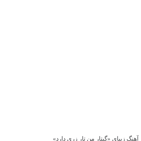
آهنگ زیبای «گیتار من تار زری دارد»