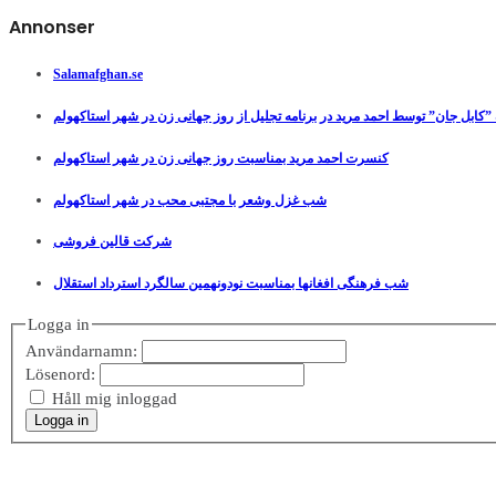
Annonser
Salamafghan.se
”کابل جان” توسط احمد مرید در برنامه تجلیل از روز جهانی زن در شهر استاکهولم
کنسرت احمد مرید بمناسبت روز جهانی زن در شهر استاکهولم
شب غزل وشعر با مجتبی محب در شهر استاکهولم
شرکت قالین فروشی
شب فرهنگی افغانها بمناسبت نودونهمین سالگرد استرداد استقلال
Logga in
Användarnamn:
Lösenord:
Håll mig inloggad
Logga in