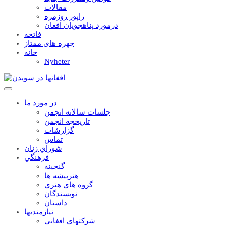
مقالات
راپور روزمره
درمورد پناهجويان افغان
فاتحه
چهره های ممتاز
خانه
Nyheter
در مورد ما
جلسات سالانه انجمن
تاریخچه انجمن
گزارشات
تماس
شوراي زنان
فرهنگي
گنجينه
هنرپيشه ها
گروه هاي هنري
نويسندگان
داستان
نيازمنديها
شرکتهاي افغاني