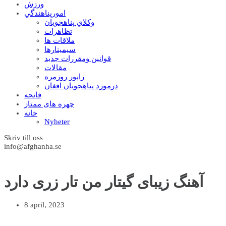
ورزش
امورپناهندگي
وکلاي پناهجويان
تظاهرات
ملاقات ها
سيمينارها
قوانين ومقررات جديد
مقالات
راپور روزمره
درمورد پناهجويان افغان
فاتحه
چهره های ممتاز
خانه
Nyheter
Skriv till oss
info@afghanha.se
آهنگ زیبای گیتار من تار زری دارد
8 april, 2023