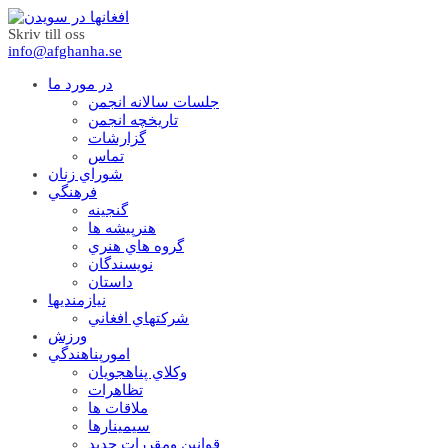
Skriv till oss
info@afghanha.se
در مورد ما
جلسات سالانه انجمن
تاریخچه انجمن
گزارشات
تماس
شوراي زنان
فرهنگي
گنجينه
هنرپيشه ها
گروه هاي هنري
نويسندگان
داستان
نيازمنديها
شرکتهاي افغاني
ورزش
امورپناهندگي
وکلاي پناهجويان
تظاهرات
ملاقات ها
سيمينارها
قوانين ومقررات جديد